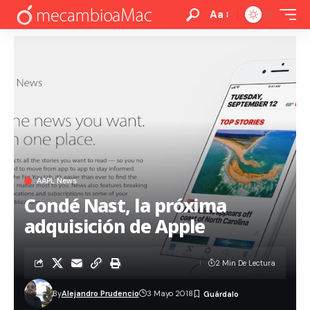
Aa
AAPL News
Condé Nast, la próxima
adquisición de Apple
2 Min De Lectura
By
Alejandro Prudencio
3 Mayo 2018