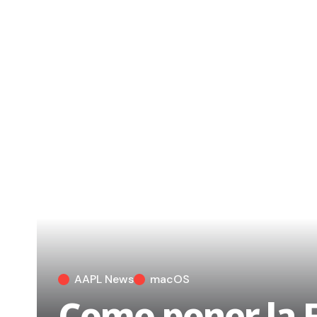
AAPL News
macOS
Como poner la F