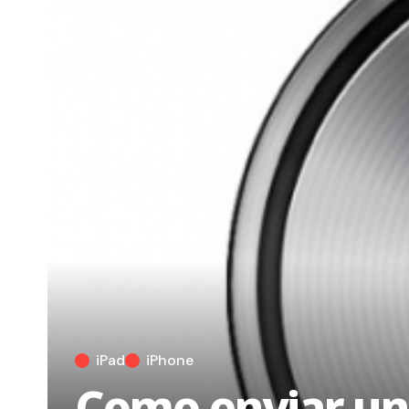
iPad
iPhone
Como enviar un 