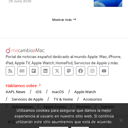
29 Junio 2026
Mostrar más
Portal de noticias español dedicado al mundo Apple: Mac, iPhone,
iPad, Apple TV, Apple Watch, HomePod, Servicios de Apple y más.
Hablamos sobre
AAPL News
iOS
macOS
Apple Watch
Servicios de Apple
TV & Home
Accesorios
Aplicaciones
Apple Events
Reviews
Opinión
Utilizamos cookies para asegurar que damos la mejor
experiencia al usuario en nuestro sitio web. Si continúa
utilizando este sitio asumiremos que está de acuerdo.
© 2008 mecambioaMac – Todo Apple y más | Design by
UNXON