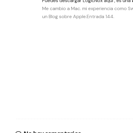
Puedes descargar
LogicNox aquí
, es una
Me cambio a Mac. mi experiencia como Sw
un Blog sobre Apple.Entrada 144.