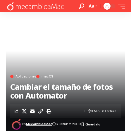
Aa
Aplicaciones
macOS
Cambiar el tamaño de fotos
con Automator
3 Min De Lectura
By
MecambioaMac
6 Octubre 2009