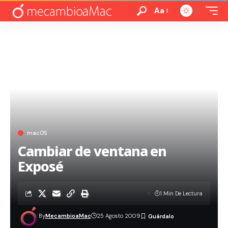
Aa
macOS
Cambiar de ventana en
Exposé
1 Min De Lectura
By
MecambioaMac
25 Agosto 2009