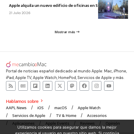
Apple alquila un nuevo edificio de oficinas en Sunnyvale
21 Julio 2026
Mostrar más
Portal de noticias español dedicado al mundo Apple: Mac, iPhone,
iPad, Apple TV, Apple Watch, HomePod, Servicios de Apple y más.
Hablamos sobre
AAPL News
iOS
macOS
Apple Watch
Servicios de Apple
TV & Home
Accesorios
Aplicaciones
Apple Events
Reviews
Opinión
Utilizamos cookies para asegurar que damos la mejor
experiencia al usuario en nuestro sitio web. Si continúa