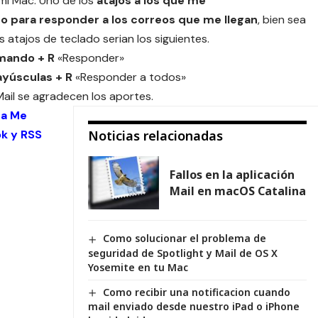
 mi Mac. Uno de los
atajos a los que me
o para responder a los correos que me llegan
, bien sea
os atajos de teclado serian los siguientes.
mando + R
«Responder»
yúsculas + R
«Responder a todos»
Mail se agradecen los aportes.
 a Me
ok
y
RSS
Noticias relacionadas
Fallos en la aplicación
Mail en macOS Catalina
Como solucionar el problema de
seguridad de Spotlight y Mail de OS X
Yosemite en tu Mac
Como recibir una notificacion cuando
mail enviado desde nuestro iPad o iPhone