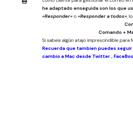
como cliente para gestionar el correo en
he adaptado enseguida son los que us
«Responder»
o
«Responder a todos»
, l
Co
Comando + Ma
Si sabeis algún atajo imprescindible para 
Recuerda que tambien puedes seguir
cambio a Mac desde
Twitter
,
FaceBo