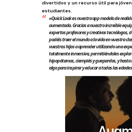
divertidos y un recurso útil para jóve
estudiantes.
«Quick Look es nuestra app modelo de realid
aumentada. Gracias a nuestro increíble equi
expertos profesores y creativos tecnólogos, 
podéis traer el mundo a la vida en vuestra cla
vuestros hijos a aprender utilizando una exp
totalmente inmersiva, permitiéndoles explor
hipopótamos, ciempiés y guepardos, y hasta la
algo para inspirar y educar a todas las edade