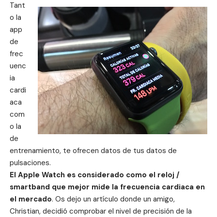
Tant
o la
app
de
frec
uenc
ia
cardi
aca
com
o la
de
entrenamiento, te ofrecen datos de tus datos de
pulsaciones.
El Apple Watch es considerado como el reloj /
smartband que mejor mide la frecuencia cardiaca en
el mercado
. Os dejo un artículo donde un amigo,
Christian, decidió comprobar el nivel de
precisión de la