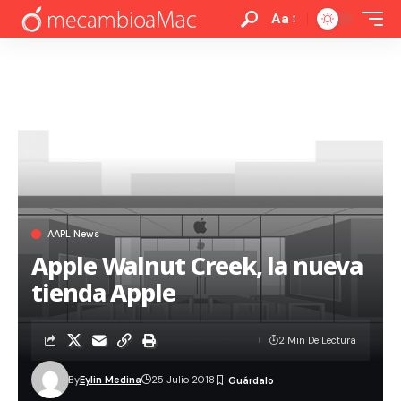
Aa
AAPL News
Apple Walnut Creek, la nueva
tienda Apple
2 Min De Lectura
By
Eylin Medina
25 Julio 2018