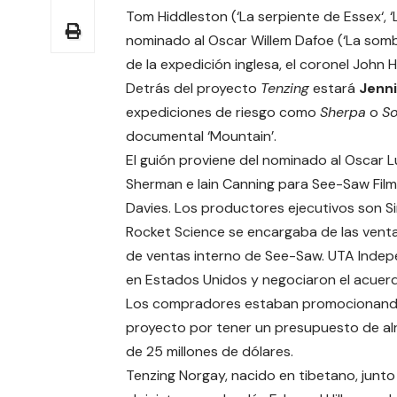
Tom Hiddleston
(‘
La serpiente de Essex
‘,
nominado al Oscar Willem Dafoe (‘La sombra
de la expedición inglesa, el coronel John H
Detrás del proyecto
Tenzing
estará
Jenn
expediciones de riesgo como
Sherpa
o
So
documental ‘Mountain’.
El guión proviene del nominado al Oscar Lu
Sherman e Iain Canning para See-Saw Film
Davies. Los productores ejecutivos son Si
Rocket Science se encargaba de las ventas
de ventas interno de See-Saw. UTA Indepe
en Estados Unidos y negociaron el acuer
Los compradores estaban promocionand
proyecto por tener un presupuesto de a
de 25 millones de dólares.
Tenzing Norgay, nacido en tibetano, junto