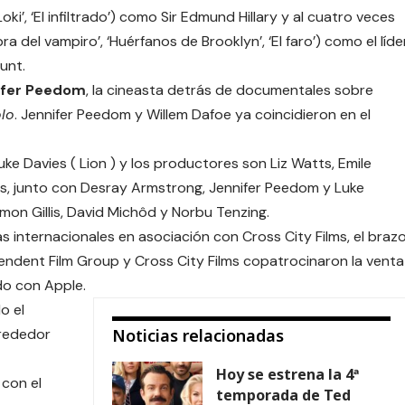
 ‘Loki’, ‘El infiltrado’) como Sir Edmund Hillary y al cuatro veces
 del vampiro’, ‘Huérfanos de Brooklyn’, ‘El faro’) como el líde
unt.
ifer Peedom
, la cineasta detrás de documentales sobre
lo
. Jennifer Peedom y Willem Dafoe ya coincidieron en el
ke Davies ( Lion ) y los productores son Liz Watts, Emile
s, junto con Desray Armstrong, Jennifer Peedom y Luke
mon Gillis, David Michôd y Norbu Tenzing.
 internacionales en asociación con Cross City Films, el braz
ndent Film Group y Cross City Films copatrocinaron la venta
do con Apple.
o el
lrededor
Noticias relacionadas
Hoy se estrena la 4ª
 con el
temporada de Ted