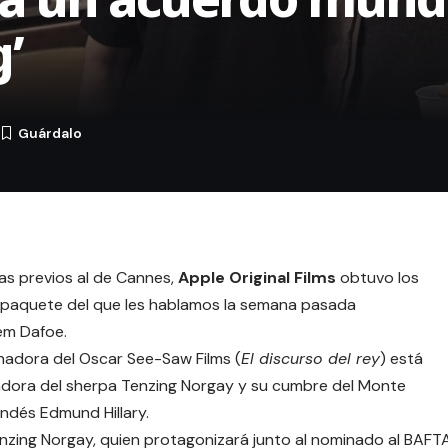
g’
4
as previos al de
Cannes
,
Apple Original Films
obtuvo los
o paquete del que les hablamos la semana pasada
em Dafoe.
anadora del Oscar
See-Saw Films
(
El discurso del rey
) está
radora del sherpa Tenzing Norgay y su cumbre del Monte
ndés Edmund Hillary.
enzing Norgay, quien protagonizará junto al nominado al BAFT