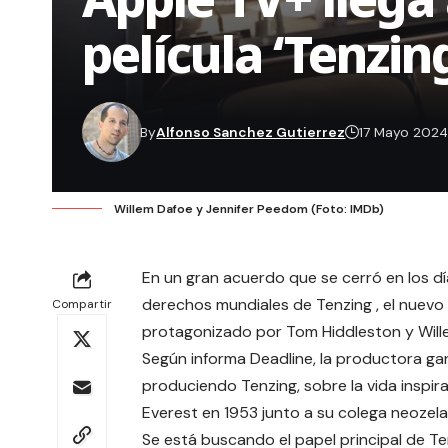
película ‘Tenzin
By
Alfonso Sanchez Gutierrez
17 Mayo 202
Willem Dafoe y Jennifer Peedom (Foto: IMDb)
En un gran acuerdo que se cerró en los dí
derechos mundiales de Tenzing , el nuev
Compartir
protagonizado por Tom Hiddleston y Will
Según informa
Deadline
, la productora g
produciendo Tenzing, sobre la vida inspi
Everest en 1953 junto a su colega neozela
Se está buscando el papel principal de T