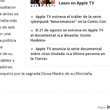
bos
Lasso en Apple TV
esafiaron
ue antes se
Apple TV estrena el tráiler de la serie
ontaña más
cyberpunk “Neuromancer” en la Comic-Con
s de seis
El 21 de agosto se estrena en Apple TV
or una
el documental «La dinastía: Uconn
Huskies»
 política
se
Apple TV anuncia la serie documental
e de su
sobre citas titulada «La última persona en
la Tierra»
calidez y
adores,
respeto por la sagrada Diosa Madre de su Montaña,
Seguir: