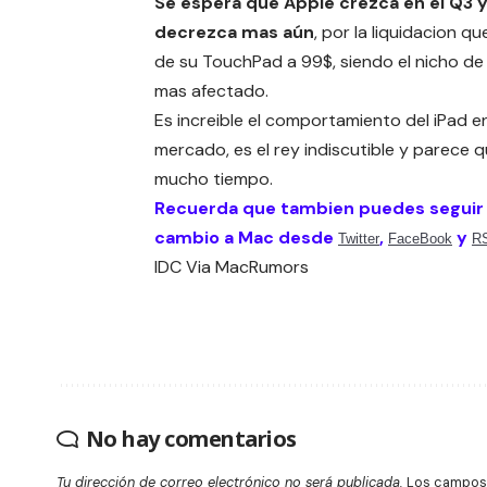
Se espera que Apple crezca en el Q3 
decrezca mas aún
, por la liquidacion qu
de su TouchPad a 99$, siendo el nicho de
mas afectado.
Es increible el comportamiento del iPad e
mercado, es el rey indiscutible y parece 
mucho tiempo.
Recuerda que tambien puedes seguir
cambio a Mac desde
,
y
Twitter
FaceBook
R
IDC
Via
MacRumors
No hay comentarios
Tu dirección de correo electrónico no será publicada.
Los campos 