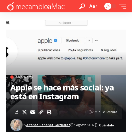
Aa
AAPL News
Apple se hace más social: ya
está en Instagram
2 Min De Lectura
By
Alfonso Sanchez Gutierrez
7 Agosto 2017