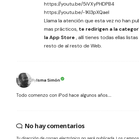
https://youtu.be/5iVXyPHDPB4
https://youtu.be/-1KI3pXQaeI
Llama la atención que esta vez no han publ
mas prácticos,
te redirigen a la catego
la App Store
, allí tienes todas ellas lis
resto de al resto de Web.
Isma Simón
By
Todo comenzo con iPod hace algunos años....
No hay comentarios
Tu dirección de correo electrónico no será publicada.
Los campos 