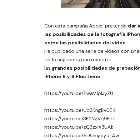
Con esta campaña Apple pretende
dar 
las posibilidades de la fotografía iPhon
como las posibilidades del video
.
Ha publicado una serie de videos con una
de 15 segundos para
mostrar
las
grandes posibilidades de grabación
iPhone 6 y 6 Plus tiene
.
https://youtu.be/FwaV1pIJyZU
https://youtu.be/Ub3KngBv0E4
https://youtu.be/3P2NgVq9Foo
https://youtu.be/zQ3zxIX3UAk
https://youtu.be/6DOmgey5-4w