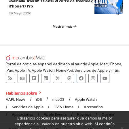
«Valhalla Transmissions» el corto de freeride grabado con el
iPhone 17 Pro
29 Mayo 2026
Mostrar más
Portal de noticias español dedicado al mundo Apple: Mac, iPhone,
iPad, Apple TV, Apple Watch, HomePod, Servicios de Apple y más.
Hablamos sobre
AAPL News
iOS
macOS
Apple Watch
Servicios de Apple
TV & Home
Accesorios
Aplicaciones
Apple Events
Reviews
Opinión
Utilizamos cookies para asegurar que damos la mejor
experiencia al usuario en nuestro sitio web. Si continúa