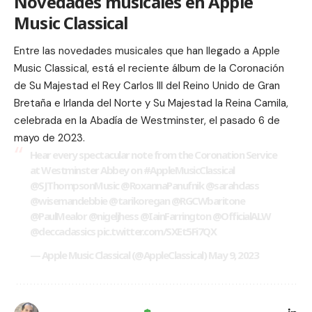
Novedades musicales en Apple
Music Classical
Entre las novedades musicales que han llegado a Apple
Music Classical, está el reciente álbum de la Coronación
de Su Majestad el Rey Carlos III del Reino Unido de Gran
Bretaña e Irlanda del Norte y Su Majestad la Reina Camila,
celebrada en la Abadía de Westminster, el pasado 6 de
mayo de 2023.
Hear every spectacular note from the Coronation Service
at Westminster Abbey on
#AppleMusicClassical
@SJThompsonMusic
@RoxannaPanufnik
@sarahclass
@wisemandebbie
@tarikoregan @RGCWbaritone
@PaulMealor
@nigeljhess
@IainFarrington
@OfficialALW
@deccaclassics
pic.twitter.com/SXEt5Fi7QX
— Apple Music Classical (@AppleClassical)
May 9, 2023