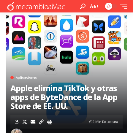
Aa
Aplicaciones
Apple elimina TikTok y otras
apps de ByteDance de la App
Store de EE. UU.
2 Min De Lectura