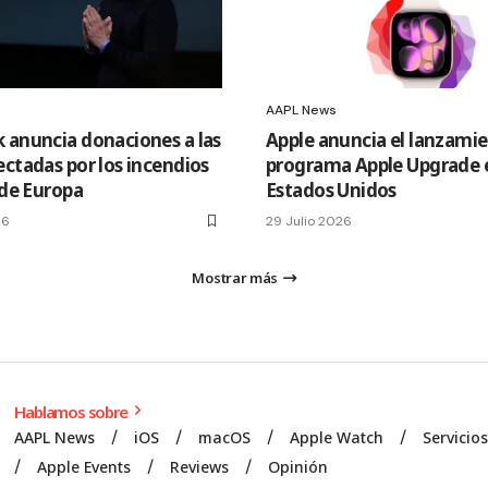
AAPL News
 anuncia donaciones a las
Apple anuncia el lanzamie
ectadas por los incendios
programa Apple Upgrade 
 de Europa
Estados Unidos
26
29 Julio 2026
Mostrar más
Hablamos sobre
AAPL News
iOS
macOS
Apple Watch
Servicio
Apple Events
Reviews
Opinión