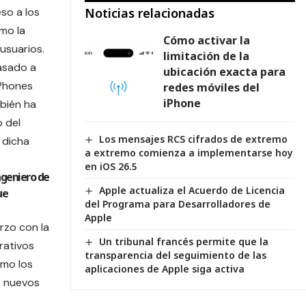
so a los
Noticias relacionadas
mo la
Cómo activar la
usuarios.
limitación de la
asado a
ubicación exacta para
iPhones
redes móviles del
iPhone
mbién ha
o del
Los mensajes RCS cifrados de extremo
 dicha
a extremo comienza a implementarse hoy
en iOS 26.5
ngeniero de
Apple actualiza el Acuerdo de Licencia
ue
del Programa para Desarrolladores de
Apple
rzo con la
Un tribunal francés permite que la
rativos
transparencia del seguimiento de las
omo los
aplicaciones de Apple siga activa
s nuevos