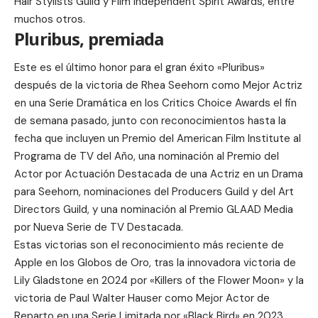
Hair Stylists Guild y Film Independent Spirit Awards, entre
muchos otros.
Pluribus, premiada
Este es el último honor para el gran éxito «
Pluribus
»
después de la victoria de
Rhea Seehorn
como Mejor Actriz
en una Serie Dramática en los Critics Choice Awards el fin
de semana pasado, junto con reconocimientos hasta la
fecha que incluyen un Premio del American Film Institute al
Programa de TV del Año, una nominación al Premio del
Actor por Actuación Destacada de una Actriz en un Drama
para Seehorn, nominaciones del Producers Guild y del Art
Directors Guild, y una nominación al Premio GLAAD Media
por Nueva Serie de TV Destacada.
Estas victorias son el reconocimiento más reciente de
Apple en los Globos de Oro, tras la innovadora victoria de
Lily Gladstone
en 2024 por «Killers of the Flower Moon» y la
victoria de Paul Walter Hauser como Mejor Actor de
Reparto en una Serie Limitada por «
Black Bird
» en 2023.