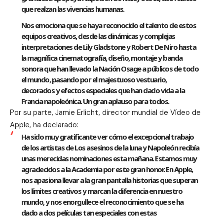
que realzan las vivencias humanas.
Nos emociona que se haya reconocido el talento de estos
equipos creativos, desde las dinámicas y complejas
interpretaciones de Lily Gladstone y Robert De Niro hasta
la magnífica cinematografía, diseño, montaje y banda
sonora que han llevado la Nación Osage a públicos de todo
el mundo, pasando por el majestuoso vestuario,
decorados y efectos especiales que han dado vida a la
Francia napoleónica. Un gran aplauso para todos.
Por su parte, Jamie Erlicht, director mundial de Vídeo de
Apple, ha declarado:
Ha sido muy gratificante ver cómo el excepcional trabajo
de los artistas de Los asesinos de la luna y Napoleón recibía
unas merecidas nominaciones esta mañana. Estamos muy
agradecidos a la Academia por este gran honor. En Apple,
nos apasiona llevar a la gran pantalla historias que superan
los límites creativos y marcan la diferencia en nuestro
mundo, y nos enorgullece el reconocimiento que se ha
dado a dos películas tan especiales con estas