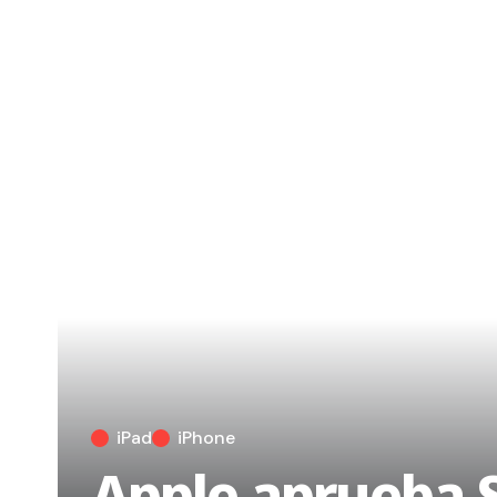
iPad
iPhone
Apple aprueba S