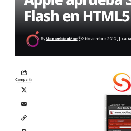
Flash en HTML5 
By
MecambioaMac
2 Noviembre 2010
Compartir