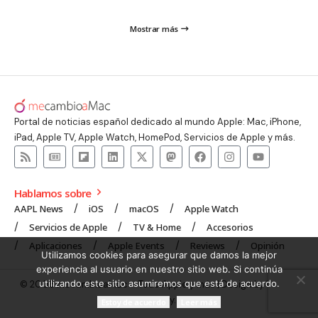
Mostrar más
Portal de noticias español dedicado al mundo Apple: Mac, iPhone,
iPad, Apple TV, Apple Watch, HomePod, Servicios de Apple y más.
Hablamos sobre
AAPL News
iOS
macOS
Apple Watch
Servicios de Apple
TV & Home
Accesorios
Aplicaciones
Apple Events
Reviews
Opinión
Utilizamos cookies para asegurar que damos la mejor
experiencia al usuario en nuestro sitio web. Si continúa
utilizando este sitio asumiremos que está de acuerdo.
© 2008 mecambioaMac – Todo Apple y más | Design by
UNXON
Agency
.
Estoy de acuerdo
Leer más