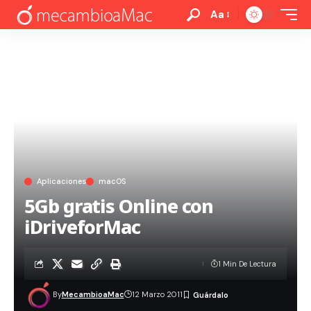
Aa
Aplicaciones
macOS
5Gb gratis Online con
iDriveforMac
1 Min De Lectura
By
MecambioaMac
12 Marzo 2011