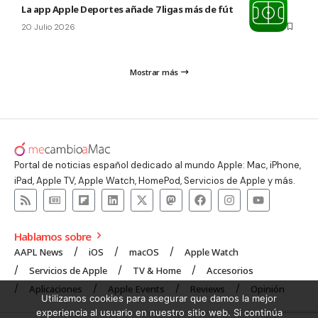
La app Apple Deportes añade 7 ligas más de fútbol
20 Julio 2026
Mostrar más
Portal de noticias español dedicado al mundo Apple: Mac, iPhone,
iPad, Apple TV, Apple Watch, HomePod, Servicios de Apple y más.
Hablamos sobre
AAPL News
iOS
macOS
Apple Watch
Servicios de Apple
TV & Home
Accesorios
Aplicaciones
Apple Events
Reviews
Opinión
Utilizamos cookies para asegurar que damos la mejor
experiencia al usuario en nuestro sitio web. Si continúa