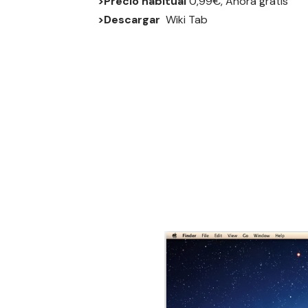
>Precio habitual
0,99€, Ahora gratis
>Descargar
Wiki Tab