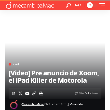
Aa
iPad
[Video] Pre anuncio de Xoom,
el iPad Killer de Motorola
1 Min De Lectura
By
MecambioaMac
22 Febrero 2011