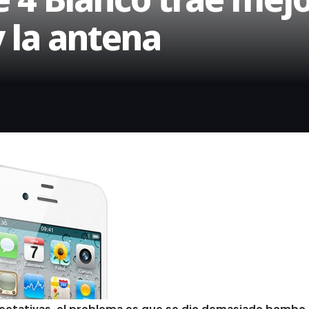
 la antena
pectativas, el problema es que se dio demasiado bombo