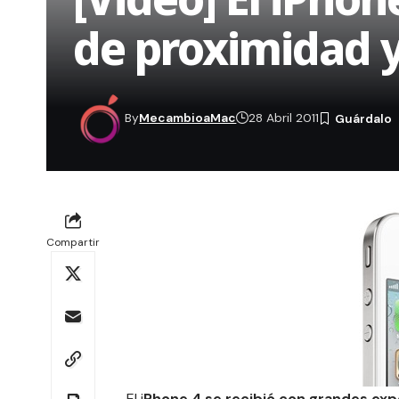
de proximidad y
By
MecambioaMac
28 Abril 2011
Compartir
El i
Phone 4 se recibió con grandes ex