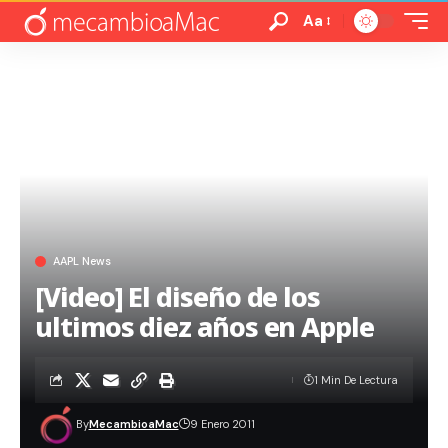
Aa
AAPL News
[Video] El diseño de los
ultimos diez años en Apple
1 Min De Lectura
By
MecambioaMac
9 Enero 2011