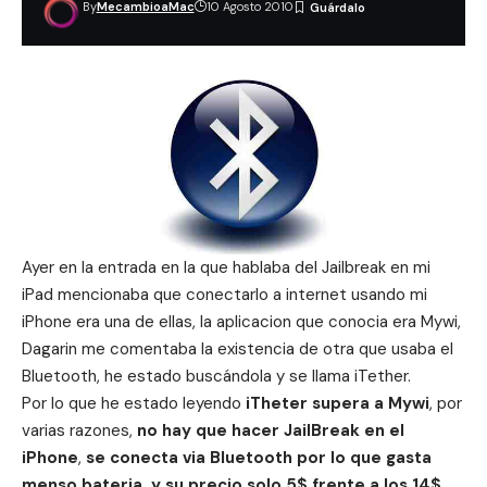
By
MecambioaMac
10 Agosto 2010
Ayer en la entrada en la que hablaba del Jailbreak en mi
iPad mencionaba que conectarlo a internet usando mi
iPhone era una de ellas, la aplicacion que conocia era
Mywi
,
Dagarin me comentaba la existencia de otra que usaba el
Bluetooth, he estado buscándola y se llama iTether.
Por lo que he estado leyendo
iTheter supera a Mywi
, por
varias razones,
no hay que hacer JailBreak en el
iPhone
,
se conecta via Bluetooth por lo que gasta
menso bateria, y su precio solo 5$ frente a los 14$