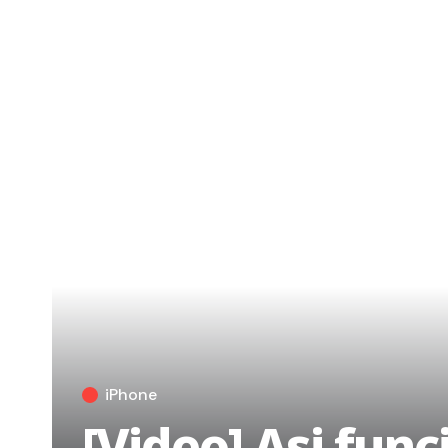
iPhone
[Video] Asi fun