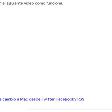
n el siguiente video como funciona.
Me cambio a Mac desde
Twitter
,
FaceBook
y
RSS