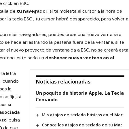
 click en ESC.
talla de tu navegador
, si te molesta el cursor a la hora de
lsar la tecla ESC , tu cursor habrá desaparecido, para volver a
rve con mas navegadores, puedes crear una nueva ventana a
o se hace arrastrando la pestaña fuera de la ventana, si te
ar el nuevo proyecto de ventana,da a ESC, no se creará esta
ventana, esto sería un
deshacer nueva ventana en el
na letra
n, cuando
Noticias relacionadas
sas la
Un poquito de historia Apple, La Tecla
se fije, si
Comando
ues si
 asociada
Mis atajos de teclado básicos en el Mac
xto
, pulsa
Conoce los atajos de teclado de tu Mac
rá de que