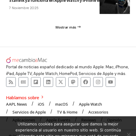
Starlink ya funciona en Apple Watch y iPhone en Japón
7 Noviembre 2025
Mostrar más
Portal de noticias español dedicado al mundo Apple: Mac, iPhone,
iPad, Apple TV, Apple Watch, HomePod, Servicios de Apple y más.
Hablamos sobre
AAPL News
iOS
macOS
Apple Watch
Servicios de Apple
TV & Home
Accesorios
Aplicaciones
Apple Events
Reviews
Opinión
Utilizamos cookies para asegurar que damos la mejor
experiencia al usuario en nuestro sitio web. Si continúa