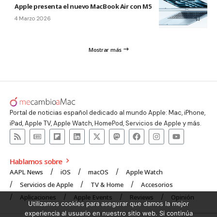
Apple presenta el nuevo MacBook Air con M5
4 Marzo 2026
Mostrar más
Portal de noticias español dedicado al mundo Apple: Mac, iPhone,
iPad, Apple TV, Apple Watch, HomePod, Servicios de Apple y más.
Hablamos sobre
AAPL News
iOS
macOS
Apple Watch
Servicios de Apple
TV & Home
Accesorios
Aplicaciones
Apple Events
Reviews
Opinión
Utilizamos cookies para asegurar que damos la mejor
experiencia al usuario en nuestro sitio web. Si continúa