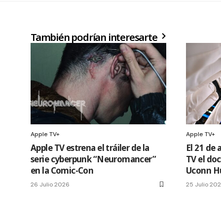
También podrían interesarte
Apple TV+
Apple TV+
Apple TV estrena el tráiler de la
El 21 de 
serie cyberpunk “Neuromancer”
TV el do
en la Comic-Con
Uconn H
26 Julio 2026
25 Julio 20