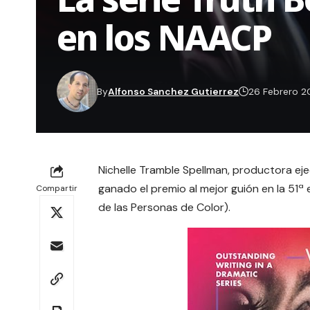
en los NAACP
By
Alfonso Sanchez Gutierrez
26 Febrero 
Nichelle Tramble Spellman, productora ejec
ganado el premio al mejor guión en la
51ª 
Compartir
de las Personas de Color).