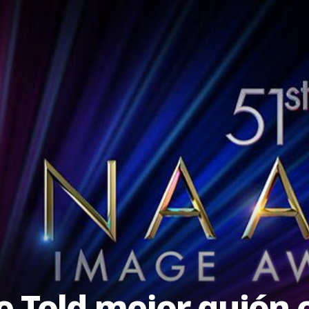
Be Told mejor guión