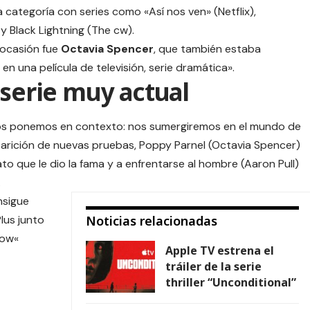
 categoría con series como «Así nos ven» (Netflix),
y Black Lightning (The cw).
 ocasión fue
Octavia Spencer
, que también estaba
en una película de televisión, serie dramática».
 serie muy actual
e, os ponemos en contexto: nos sumergiremos en el mundo de
aparición de nuevas pruebas, Poppy Parnel (Octavia Spencer)
ato que le dio la fama y a enfrentarse al hombre (Aaron Pull)
.
nsigue
lus junto
Noticias relacionadas
how
«
Apple TV estrena el
tráiler de la serie
thriller “Unconditional”