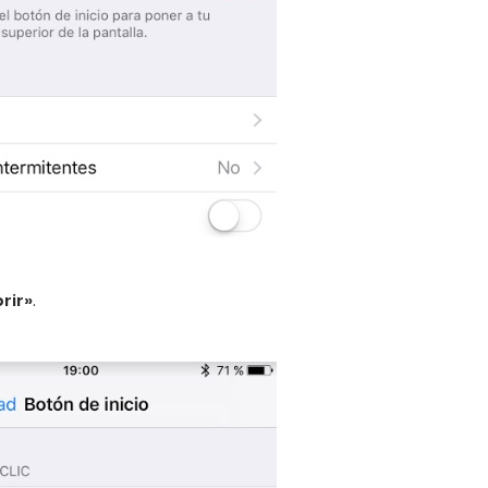
rir»
.