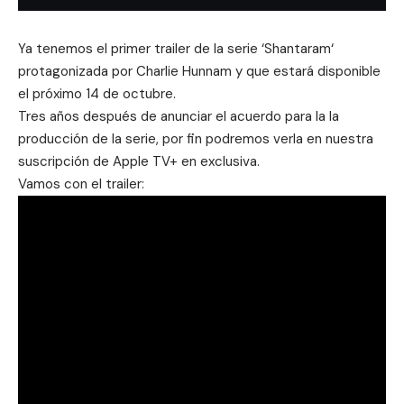
Ya tenemos el primer trailer de la serie ‘
Shantaram
‘
protagonizada por Charlie Hunnam y que estará disponible
el próximo 14 de octubre.
Tres años después de
anunciar
el acuerdo para la la
producción de la serie, por fin podremos verla en nuestra
suscripción de Apple TV+ en exclusiva.
Vamos con el trailer: