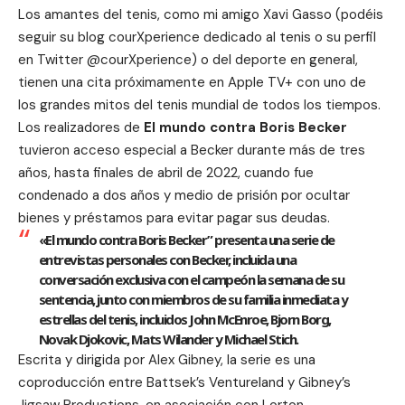
Los amantes del tenis, como mi amigo Xavi Gasso (podéis
seguir su blog
courXperience
dedicado al tenis o su perfil
en Twitter @courXperience) o del deporte en general,
tienen una cita próximamente en Apple TV+ con uno de
los grandes mitos del tenis mundial de todos los tiempos.
Los realizadores de
El mundo contra Boris Becker
tuvieron acceso especial a Becker durante más de tres
años, hasta finales de abril de 2022, cuando fue
condenado a dos años y medio de prisión por ocultar
bienes y préstamos para evitar pagar sus deudas.
«El mundo contra Boris Becker” presenta una serie de
entrevistas personales con Becker, incluida una
conversación exclusiva con el campeón la semana de su
sentencia, junto con miembros de su familia inmediata y
estrellas del tenis, incluidos John McEnroe, Bjorn Borg,
Novak Djokovic, Mats Wilander y Michael Stich.
Escrita y dirigida por Alex Gibney, la serie es una
coproducción entre Battsek’s Ventureland y Gibney’s
Jigsaw Productions, en asociación con
Lorton