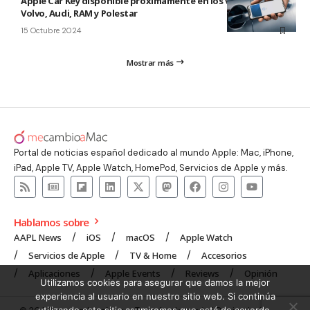
Apple Car Key disponible próximamente en los vehíchulos
Volvo, Audi, RAM y Polestar
15 Octubre 2024
Mostrar más
Portal de noticias español dedicado al mundo Apple: Mac, iPhone,
iPad, Apple TV, Apple Watch, HomePod, Servicios de Apple y más.
Hablamos sobre
AAPL News
iOS
macOS
Apple Watch
Servicios de Apple
TV & Home
Accesorios
Aplicaciones
Apple Events
Reviews
Opinión
Utilizamos cookies para asegurar que damos la mejor
experiencia al usuario en nuestro sitio web. Si continúa