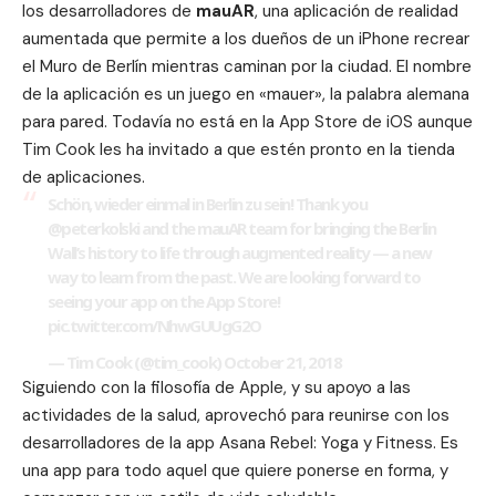
los desarrolladores de
mauAR
, una aplicación de realidad
aumentada que permite a los dueños de un iPhone recrear
el Muro de Berlín mientras caminan por la ciudad. El nombre
de la aplicación es un juego en «mauer», la palabra alemana
para pared. Todavía no está en la App Store de iOS aunque
Tim Cook les ha invitado a que estén pronto en la tienda
de aplicaciones.
Schön, wieder einmal in Berlin zu sein! Thank you
@peterkolski
and the mauAR team for bringing the Berlin
Wall’s history to life through augmented reality — a new
way to learn from the past. We are looking forward to
seeing your app on the App Store!
pic.twitter.com/NhwGUUgG2O
— Tim Cook (@tim_cook)
October 21, 2018
Siguiendo con la filosofía de Apple, y su apoyo a las
actividades de la salud, aprovechó para reunirse con los
desarrolladores de la app
Asana Rebel: Yoga y Fitness
. Es
una app para todo aquel que quiere ponerse en forma, y