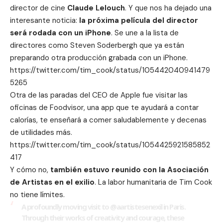
director de cine
Claude Lelouch
. Y que nos ha dejado una
interesante noticia:
la próxima película del director
será rodada con un iPhone
. Se une a la lista de
directores como
Steven Soderbergh
que ya están
preparando otra producción grabada con un iPhone.
https://twitter.com/tim_cook/status/105442040941479
5265
Otra de las paradas del CEO de Apple fue visitar las
oficinas de
Foodvisor
, una app que te ayudará a contar
calorías, te enseñará a comer saludablemente y decenas
de utilidades más.
https://twitter.com/tim_cook/status/1054425921585852
417
Y cómo no,
también estuvo reunido con la Asociación
de Artistas en el exilio
. La labor humanitaria de Tim Cook
no tiene límites.
A profoundly moving visit to @aartistesenexil in Paris.
Through their works of creativity and courage, these