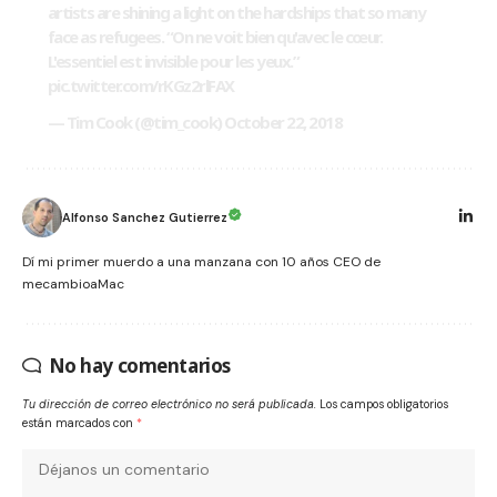
artists are shining a light on the hardships that so many
face as refugees. “On ne voit bien qu'avec le cœur.
L'essentiel est invisible pour les yeux.”
pic.twitter.com/rKGz2rlFAX
— Tim Cook (@tim_cook)
October 22, 2018
Alfonso Sanchez Gutierrez
Dí mi primer muerdo a una manzana con 10 años CEO de
mecambioaMac
No hay comentarios
Tu dirección de correo electrónico no será publicada.
Los campos obligatorios
están marcados con
*