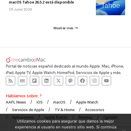
macOS Tahoe 26.5.2 está disponible
29 Junio 2026
Mostrar más
Portal de noticias español dedicado al mundo Apple: Mac, iPhone,
iPad, Apple TV, Apple Watch, HomePod, Servicios de Apple y más.
Hablamos sobre
AAPL News
iOS
macOS
Apple Watch
Servicios de Apple
TV & Home
Accesorios
Aplicaciones
Apple Events
Reviews
Opinión
Utilizamos cookies para asegurar que damos la mejor
experiencia al usuario en nuestro sitio web. Si continúa