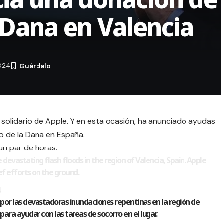
 Dana en Valencia
024
o
solidario de Apple
. Y en esta ocasión, ha anunciado ayudas
o de la Dana en España.
un par de horas:
 devastating flash floods in the region of Valencia, Spain. Apple
ef efforts on the ground.
4
or las devastadoras inundaciones repentinas en la región de
ara ayudar con las tareas de socorro en el lugar.