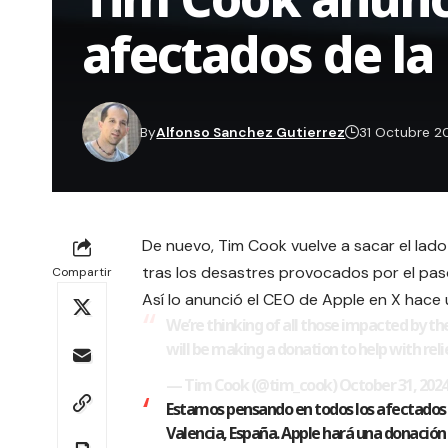
afectados de la
By
Alfonso Sanchez Gutierrez
31 Octubre 2
De nuevo, Tim Cook vuelve a sacar el lad
tras los desastres provocados por el pas
Compartir
Así lo anunció el CEO de Apple en X hace 
We’re thinking of all those impacted by the
will be making a donation to help with reli
— Tim Cook (@tim_cook)
October 31, 202
Estamos pensando en todos los afectados p
Valencia, España. Apple hará una donación p