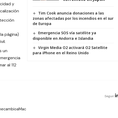
acidad y
ocalización
Tim Cook anuncia donaciones a las
zonas afectadas por los incendios en el sur
otección
de Europa
Emergencia SOS vía satélite ya
 la página)
disponible en Andorra e Islandia
il.
Virgin Media O2 activará O2 Satellite
s un
para iPhone en el Reino Unido
Emergencia
mar al 112
Seguir:
 mecambioaMac