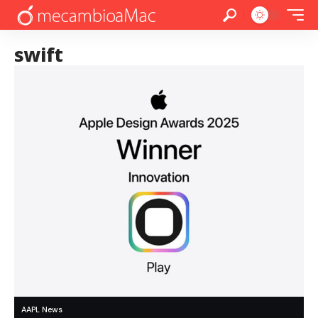
swift
AAPL News