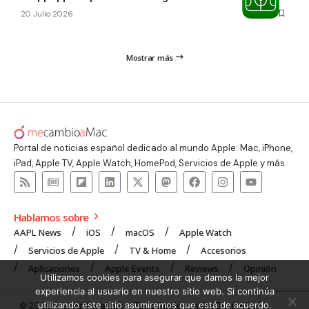
20 Julio 2026
Mostrar más
Portal de noticias español dedicado al mundo Apple: Mac, iPhone,
iPad, Apple TV, Apple Watch, HomePod, Servicios de Apple y más.
Hablamos sobre
AAPL News
iOS
macOS
Apple Watch
Servicios de Apple
TV & Home
Accesorios
Aplicaciones
Apple Events
Reviews
Opinión
Utilizamos cookies para asegurar que damos la mejor
experiencia al usuario en nuestro sitio web. Si continúa
utilizando este sitio asumiremos que está de acuerdo.
© 2008 mecambioaMac – Todo Apple y más | Design by
UNXON