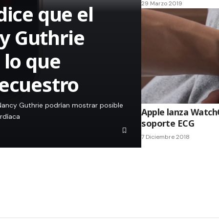
29 Marzo 2019
dice que el
y Guthrie
 lo que
secuestro
Nancy Guthrie podrían mostrar posible
Apple lanza WatchO
ardíaca
soporte ECG
7 Diciembre 2018