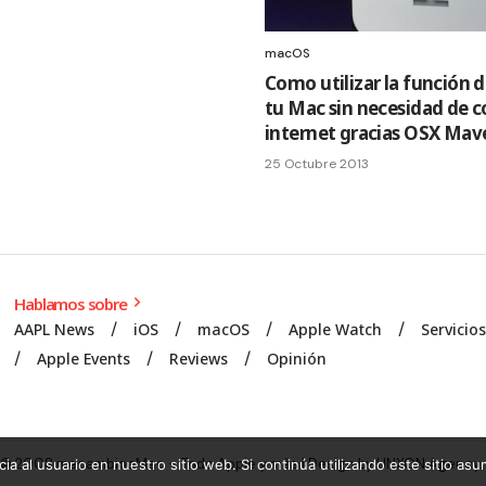
macOS
Como utilizar la función 
tu Mac sin necesidad de c
internet gracias OSX Mave
25 Octubre 2013
Hablamos sobre
AAPL News
iOS
macOS
Apple Watch
Servicio
Apple Events
Reviews
Opinión
© 2008 mecambioaMac – Todo Apple y más | Design by
UNXON Agency
.
ia al usuario en nuestro sitio web. Si continúa utilizando este sitio a