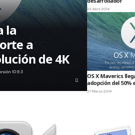
desarrollador
23 Abril 2014
a la
orte a
olución de 4K
rsión 10.9.3
OS X Maverics lleg
adopción del 50% 
27 Marzo 2014