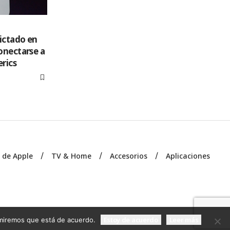
dictado en
onectarse a
rics
s de Apple
TV & Home
Accesorios
Aplicaciones
Estoy de acuerdo
Leer más
sumiremos que está de acuerdo.