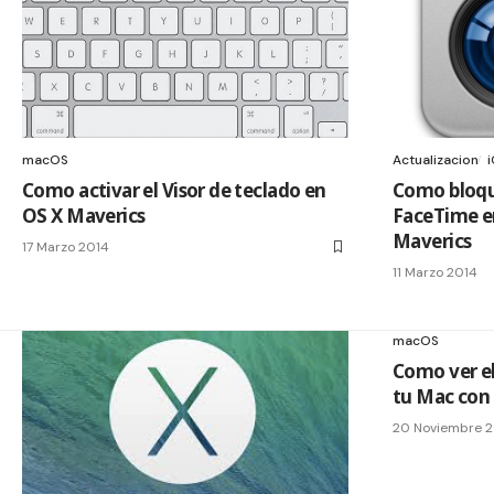
macOS
Actualizacion
Como activar el Visor de teclado en
Como bloqu
OS X Maverics
FaceTime e
Maverics
17 Marzo 2014
11 Marzo 2014
macOS
Como ver el
tu Mac con
20 Noviembre 2