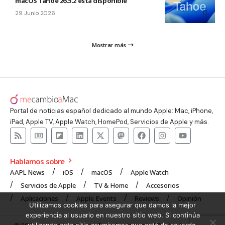
macOS Tahoe 26.5.2 está disponible
29 Junio 2026
Mostrar más
Portal de noticias español dedicado al mundo Apple: Mac, iPhone,
iPad, Apple TV, Apple Watch, HomePod, Servicios de Apple y más.
Hablamos sobre
AAPL News
iOS
macOS
Apple Watch
Servicios de Apple
TV & Home
Accesorios
Aplicaciones
Apple Events
Reviews
Opinión
Utilizamos cookies para asegurar que damos la mejor
experiencia al usuario en nuestro sitio web. Si continúa