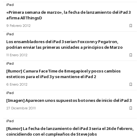
iPad
«Primera semana de marzo», la fecha de lanzamiento del iPad 3
afirma AllThingsD
9 Febrero 2012
iPad
Los ensambladores del iPad 3 serian Foxconn y Pegatron,
podrian enviar las primeras unidades a principios de Marzo
11 Enero 2012
iPad
[Rumor] Camara FaceTime de 8 megapixel y pocos cambios
esteticos para el iPad 3 y se mantiene el iPad 2
6 Enero 2012
iPad
[Imagen] Aparecen unos supuestos botones de inicio del iPad 3
27 Diciembre 2011
iPad
[Rumor] La fecha de lanzamiento del iPad 3 seria el 24 de febrero,
coincidiendo con el cumpleaños de Steve Jobs