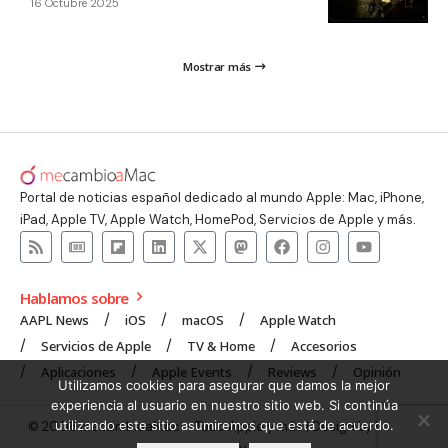
16 Octubre 2025
Mostrar más
Portal de noticias español dedicado al mundo Apple: Mac, iPhone,
iPad, Apple TV, Apple Watch, HomePod, Servicios de Apple y más.
Hablamos sobre
AAPL News
iOS
macOS
Apple Watch
Servicios de Apple
TV & Home
Accesorios
Aplicaciones
Apple Events
Reviews
Opinión
Utilizamos cookies para asegurar que damos la mejor
experiencia al usuario en nuestro sitio web. Si continúa
utilizando este sitio asumiremos que está de acuerdo.
© 2008 mecambioaMac – Todo Apple y más | Design by
UNXON